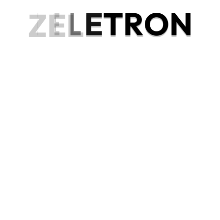
Z
E
L
E
T
R
O
N